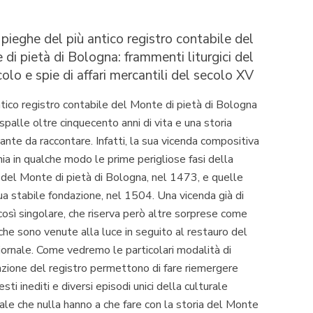
 pieghe del più antico registro contabile del
di pietà di Bologna: frammenti liturgici del
colo e spie di affari mercantili del secolo XV
antico registro contabile del Monte di pietà di Bologna
 spalle oltre cinquecento anni di vita e una storia
nante da raccontare. Infatti, la sua vicenda compositiva
hia in qualche modo le prime perigliose fasi della
 del Monte di pietà di Bologna, nel 1473, e quelle
ua stabile fondazione, nel 1504. Una vicenda già di
così singolare, che riserva però altre sorprese come
che sono venute alla luce in seguito al restauro del
iornale
. Come vedremo le particolari modalità di
azione del registro permettono di fare riemergere
esti inediti e diversi episodi unici della culturale
le che nulla hanno a che fare con la storia del Monte