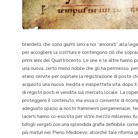
brandelli, che sono giunti sino a noi “ancorati” alla 
per accogliere la scrittura e contengono ciò che sopravv
primi anni del Quattrocento. Le une e le altre hanno p
una nuova, certo meno nobile che gli ha permesso, però
erano servite per ospitare la registrazione di poste che
acquisito una nuova, inedita e inaspettata vita, dopo i
di registri posti in vendita sul mercato locale. La cop
proteggere il contenuto, ma essa ci consente di ricom
adeguato spazio ai nostri frammenti pergamenacei, tene
lacerti hanno co-esistito per oltre mezzo millennio, fu
bifogli vergati con una splendida grafia definibile come
più maturi nel Pieno Medioevo, allorché tale riforma gr