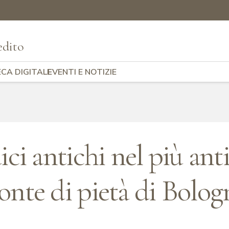
edito
ECA DIGITALE
EVENTI E NOTIZIE
ici antichi nel più ant
nte di pietà di Bologn