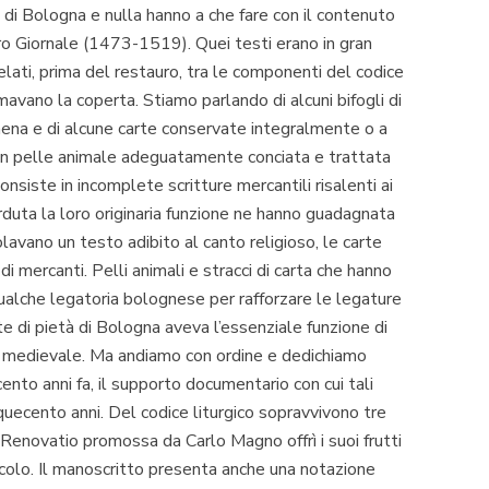
à di Bologna e nulla hanno a che fare con il contenuto
ro Giornale
(1473-1519). Quei testi erano in gran
elati, prima del restauro, tra le componenti del codice
mavano la coperta. Stiamo parlando di alcuni bifogli di
na e di alcune carte conservate integralmente o a
 con pelle animale adeguatamente conciata e trattata
onsiste in incomplete scritture mercantili risalenti ai
rduta la loro originaria funzione ne hanno guadagnata
avano un testo adibito al canto religioso, le carte
di mercanti. Pelli animali e stracci di carta che hanno
 qualche legatoria bolognese per rafforzare le legature
 di pietà di Bologna aveva l’essenziale funzione di
ta medievale. Ma andiamo con ordine e dedichiamo
nto anni fa, il supporto documentario con cui tali
nquecento anni. Del codice liturgico sopravvivono tre
Renovatio
promossa da Carlo Magno offrì i suoi frutti
secolo. Il manoscritto presenta anche una notazione