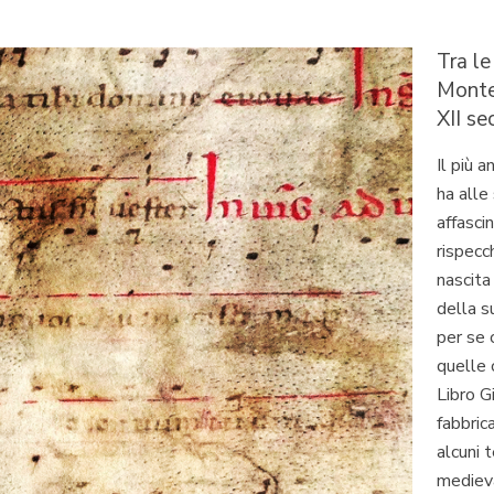
Tra le
Monte 
XII se
Il più 
ha alle
affasci
rispecc
nascita
della s
per se 
quelle 
Libro G
fabbric
alcuni t
medieva