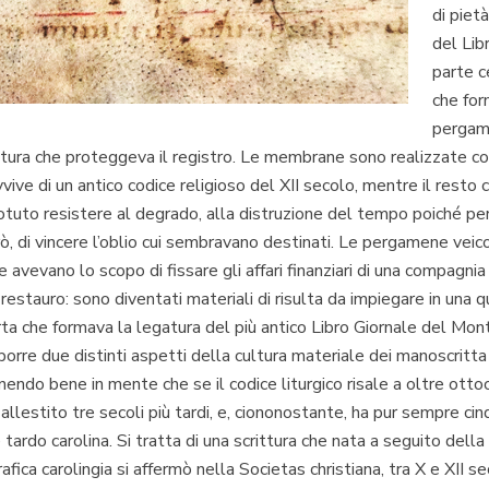
di piet
del
Lib
parte c
che for
pergame
legatura che proteggeva il registro. Le membrane sono realizzate
ive di un antico codice religioso del XII secolo, mentre il resto c
otuto resistere al degrado, alla distruzione del tempo poiché pe
, di vincere l’oblio cui sembravano destinati. Le pergamene veicol
 avevano lo scopo di fissare gli affari finanziari di una compagnia 
l restauro: sono diventati materiali di risulta da impiegare in una
erta che formava la legatura del più antico
Libro Giornale
del Monte
porre due distinti aspetti della cultura materiale dei manoscrit
ndo bene in mente che se il codice liturgico risale a oltre ottoce
 allestito tre secoli più tardi, e, ciononostante, ha pur sempre ci
 tardo carolina. Si tratta di una scrittura che nata a seguito della
afica carolingia si affermò nella
Societas christiana
, tra X e XII 