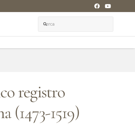
search
ico registro
a (1473-1519)