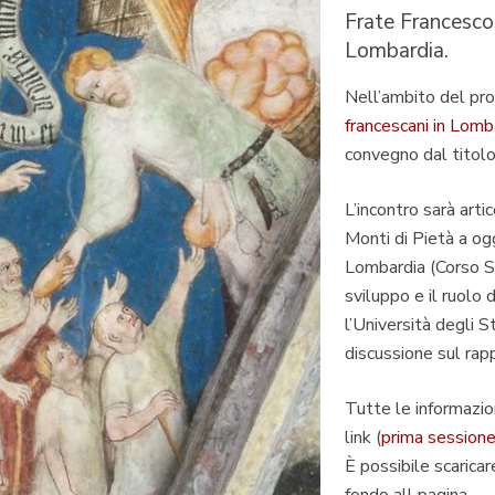
Frate Francesco
Lombardia
.
Nell’ambito del p
francescani in Lomb
convegno dal titol
L’incontro sarà arti
Monti di Pietà a og
Lombardia (Corso St
sviluppo e il ruolo 
l’Università degli 
discussione sul rap
Tutte le informazion
link (
prima session
È possibile scaric
fondo all pagina.