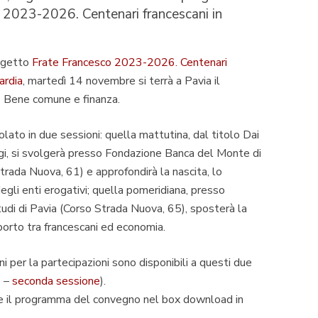
 2023-2026. Centenari francescani in
rogetto
Frate Francesco 2023-2026. Centenari
ardia
, martedì 14 novembre si terrà a Pavia il
o
Bene comune e finanza
.
colato in due sessioni: quella mattutina, dal titolo
Dai
gi
, si svolgerà presso Fondazione Banca del Monte di
rada Nuova, 61) e approfondirà la nascita, lo
degli enti erogativi; quella pomeridiana, presso
Studi di Pavia (Corso Strada Nuova, 65), sposterà la
porto tra francescani ed economia.
i per la partecipazioni sono disponibili a questi due
e
–
seconda sessione
).
are il programma del convegno nel box download in