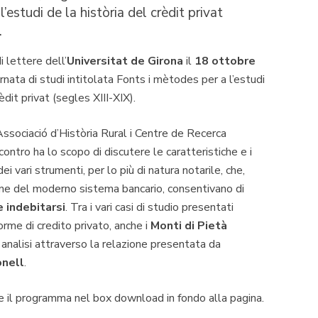
’estudi de la història del crèdit privat
.
i lettere dell’
Universitat de Girona
il
18 ottobre
ornata di studi intitolata
Fonts i mètodes per a l’estudi
rèdit privat (segles XIII-XIX)
.
ssociació d’Història Rural i Centre de Recerca
incontro ha lo scopo di discutere le caratteristiche e i
ei vari strumenti, per lo più di natura notarile, che,
one del moderno sistema bancario, consentivano di
 indebitarsi
. Tra i vari casi di studio presentati
orme di credito privato, anche i
Monti di Pietà
analisi attraverso la relazione presentata da
onell
.
re il programma nel box download in fondo alla pagina.