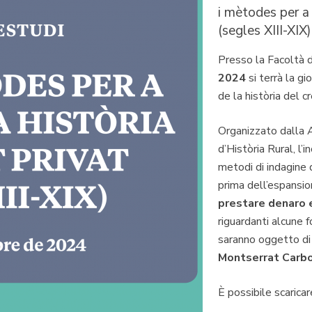
i mètodes per a l
(segles XIII-XIX)
Presso la Facoltà d
2024
si terrà la gi
de la història del c
Organizzato dalla A
d’Història Rural, l’
metodi di indagine d
prima dell’espansi
prestare denaro e
riguardanti alcune f
saranno oggetto di 
Montserrat Carb
È possibile scarica