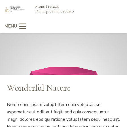
Mons Pietatis
search
Dalla pietà al credito
MENU
Wonderful Nature
Nemo enim ipsam voluptatem quia voluptas sit
aspernatur aut odit aut fugit, sed quia consequuntur
magni dolores eos qui ratione voluptatem sequi nesciunt.
Neque porro quisquam est, qui dolorem ipsum quia dolor