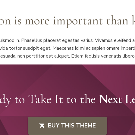
on is more important than
 euismod in. Phasellus placerat egestas varius. Vivamus eleifend 
avida tortor suscipit eget. Maecenas id mi ac sapien ornare impe
esuada, non porttitor est aliquet. Etiam facilisis venenatis libe
dy to Take It to the
Next Le
BUY THIS THEME
shopping_cart